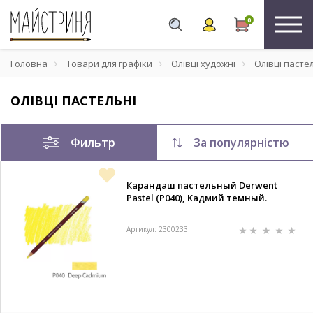
0
Головна
Товари для графіки
Олівці художні
Олівці пасте
ОЛІВЦІ ПАСТЕЛЬНІ
Фильтр
За популярністю
Карандаш пастельный Derwent
Pastel (P040), Кадмий темный.
Артикул: 2300233