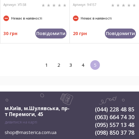
Артикул: УП-58
Артикул: 94157
Немає в наявності
Немає в наявності
Повідомити
Повідомити
30 грн
20 грн
1
2
3
4
5
м.Київ, м.Шулявська
,
пр-
(044) 228 48 85
т Перемоги, 45
(063) 664 74 30
дивитися на карті
(095) 557 13 48
(098) 850 37 78
shop@masterica.com.ua