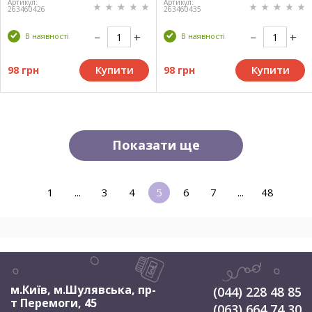
Артикул:
Артикул:
263460426
263460435
В наявності
В наявності
Купити
Купити
98 грн
98 грн
Показати ще
1
...
3
4
5
6
7
...
48
м.Київ, м.Шулявська
,
пр-
(044) 228 48 85
т Перемоги, 45
(063) 664 74 30