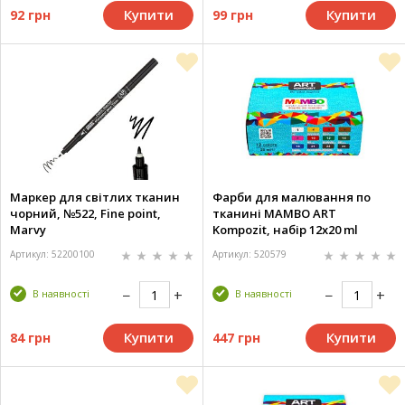
Купити
Купити
92 грн
99 грн
Маркер для світлих тканин
Фарби для малювання по
чорний, №522, Fine point,
тканині MAMBO ART
Marvy
Kompozit, набір 12x20 ml
Артикул: 52200100
Артикул: 520579
В наявності
В наявності
Купити
Купити
84 грн
447 грн