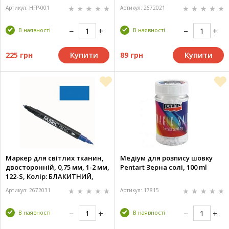
ball&Brush, M
Артикул: HFP-001
Артикул: 2672021
В наявності
В наявності
Купити
Купити
225 грн
89 грн
Маркер для світлих тканин,
Медіум для розпису шовку
двосторонній, 0,75 мм, 1-2 мм,
Pentart Зерна солі, 100 ml
122-S, Колір: БЛАКИТНИЙ,
Fabric ball&Brush, M
Артикул: 2672031
Артикул: 17815
В наявності
В наявності