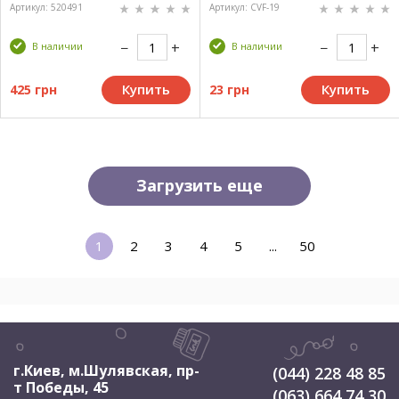
Артикул: 520491
Артикул: CVF-19
В наличии
В наличии
Купить
Купить
425 грн
23 грн
Загрузить еще
1
2
3
4
5
...
50
г.Киев, м.Шулявская
,
пр-
(044) 228 48 85
т Победы, 45
(063) 664 74 30