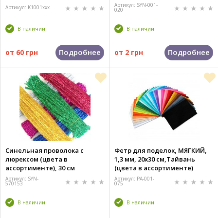
Артикул: SYN-001-
Артикул: K1001xxx
020
В наличии
В наличии
Подробнее
Подробнее
от
60 грн
от
2 грн
Синельная проволока с
Фетр для поделок, МЯГКИЙ,
люрексом (цвета в
1,3 мм, 20x30 см,Тайвань
ассортименте), 30 см
(цвета в ассортименте)
Артикул: SYN-
Артикул: PA-001-
570153
075
В наличии
В наличии