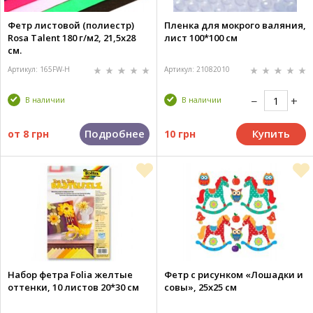
Фетр листовой (полиестр)
Пленка для мокрого валяния,
Rosa Talent 180 г/м2, 21,5х28
лист 100*100 см
см.
Артикул: 165FW-H
Артикул: 21082010
В наличии
В наличии
Подробнее
Купить
от
8 грн
10 грн
Набор фетра Folia желтые
Фетр с рисунком «Лошадки и
оттенки, 10 листов 20*30 см
совы», 25х25 см