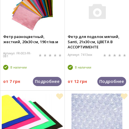
Фетр разноцветный,
Фетр для поделок мягкий,
жесткий, 20x30 см, 190 г/кв.м
Santi, 21x30 см, ЦВЕТА В
АССОРТИМЕНТЕ
Артикул: FR-003-FR-
Артикул: 7413xxx
081
В наличии
В наличии
Подробнее
Подробнее
от
7 грн
от
12 грн