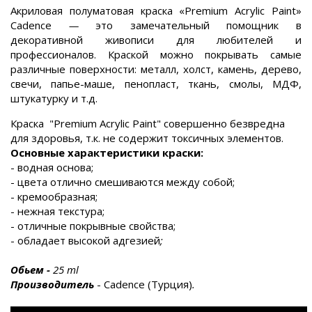
Акриловая полуматовая краска «Premium Acrylic Paint»
Cadence
—
это
замечательный помощник в
декоративной живописи
для любителей и
профессионалов.
Краской можно покрывать самые
различные поверхности: металл, холст, камень,
дерево,
свечи, папье-маше, пенопласт, ткань, смолы, МДФ,
штукатурку и т.д.
Краска "Premium Acrylic Paint" совершенно безвредна
для здоровья, т.к. не содержит токсичных элементов.
Основные характеристики краски:
- водная основа;
- цвета отлично смешиваются между собой;
- кремообразная;
- нежная текстура;
- отличные покрывные свойства;
- обладает высокой адгезией
;
Обьем
-
25 ml
Производитель
- Cadence (Турция)
.