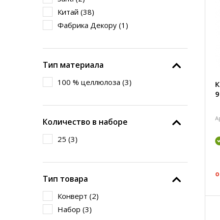
Китай (
38
)
Фабрика Декору (
1
)
Тип материала
100 % целлюлоза (
3
)
К
9
А
Количество в наборе
25 (
3
)
о
Тип товара
Конверт (
2
)
Набор (
3
)