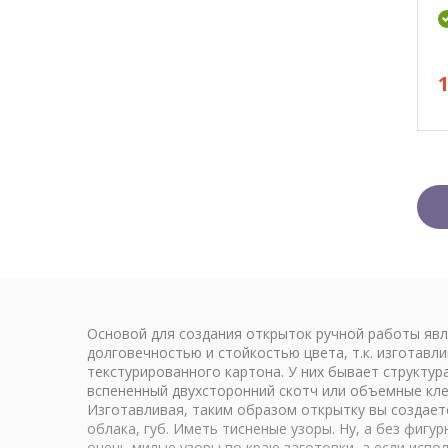
Основой для создания открыток ручной работы явл
долговечностью и стойкостью цвета, т.к. изготав
текстурированного картона. У них бывает структур
вспененный двухсторонний скотч или объемные клее
Изготавливая, таким образом открытку вы создаете
облака, губ. Иметь тисненые узоры. Ну, а без фиг
очень милые узоры по краю заготовки, а если испо