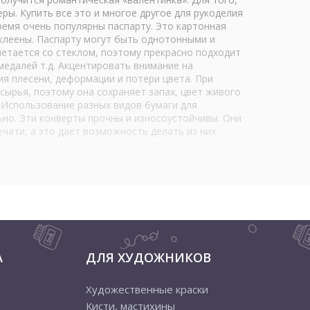
ры. Купить все это и многое другое для рукоделия
время очень популярны паспарту. Это картонная
аклеены. Паспарту могут быть однотонными и
четается со стеклом, поэтому прекрасно подходит
едалей т.д. Акцентировать внимание на
ия плесени, деформации и потери цвета. При
сырья, поэтому она сохраняет запах, цвет живого
. Использование разных видов бумаги для
ьно. Эти конверты прочны и износоустойчивы. Они
чати, а это дает возможность делать из них
А
ДЛЯ ХУДОЖНИКОВ
Художественные краски
Кисти, мастихины