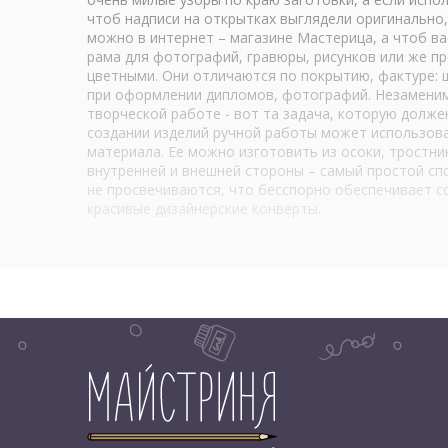
чтоб надписи на открытках выглядели оригинально, 
можно в интернет – магазине Мастерица, а чтоб ва
рама для фотографий, гравюры, рисунков или же пр
цветными. Они отличаются по покрытию, фактуре: ш
при оформлении дипломов, фотографий. Незаменимы
творческой работе - вот та задача, которую долже
создании изделий ручной работы может использоват
материала. Ее можно изготовить из осоки, тростни
внутренней и внешней стороны – самый простой спо
не просвечиваются, что бесспорно обеспечивает с
красивые дизайнерские конверты.