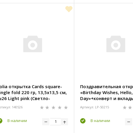
olia открытка Cards square-
Поздравительная отк
ingle fold 220 гр, 13,5x13,5 см,
«Birthday Wishes, Hello
26 Light pink (Светло-
Day»+конверт и вклад
озовая)
см
ртикул: 140526
Артикул: LP-50215
В наличии
В наличии