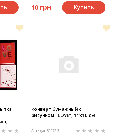
10 грн
ить
Купить
рытка
Конверт бумажный с
рисунком "LOVE", 11x16 см
ыш,
Артикул: 59072-3