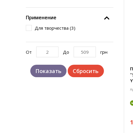
Применение
Для творчества (
3
)
От
До
грн
П
"
Y
1
А