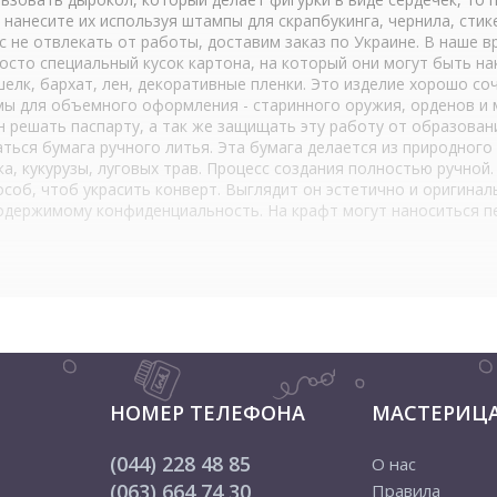
нанесите их используя штампы для скрапбукинга, чернила, стике
с не отвлекать от работы, доставим заказ по Украине. В наше 
осто специальный кусок картона, на который они могут быть н
елк, бархат, лен, декоративные пленки. Это изделие хорошо со
 для объемного оформления - старинного оружия, орденов и м
н решать паспарту, а так же защищать эту работу от образован
ься бумага ручного литья. Эта бумага делается из природного 
ка, кукурузы, луговых трав. Процесс создания полностью ручной
соб, чтоб украсить конверт. Выглядит он эстетично и оригинал
одержимому конфиденциальность. На крафт могут наноситься пе
НОМЕР ТЕЛЕФОНА
МАСТЕРИЦ
(044) 228 48 85
О нас
(063) 664 74 30
Правила