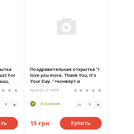
рытка
Поздравительная открытка "I
Just For
love you more, Thank You, It's
дыш,
Your Day.."+конверт и
вкладыш, 13х9,5 см
Артикул: LP-54633
В наличии
15 грн
ить
Купить