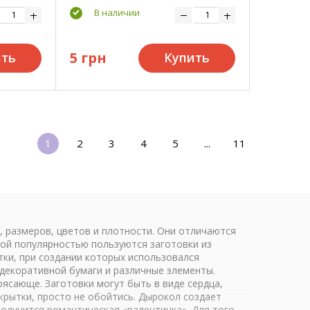
В наличии
5 грн
ить
Купить
1
2
3
4
5
...
11
, размеров, цветов и плотности. Они отличаются
ной популярностью пользуются заготовки из
тки, при создании которых использовался
 декоративной бумаги и различные элементы.
ясающе. Заготовки могут быть в виде сердца,
ткрытки, просто не обойтись. Дырокол создает
получится романтическая «валентинка». Для того,