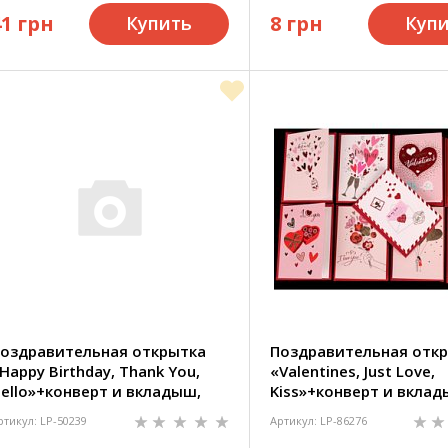
41 грн
8 грн
Купить
Куп
оздравительная открытка
Поздравительная отк
Happy Birthday, Thank You,
«Valentines, Just Love,
ello»+конверт и вкладыш,
Kiss»+конверт и вклад
2.5х8.5 см
12.5х8.5 см
ртикул: LP-50239
Артикул: LP-86276