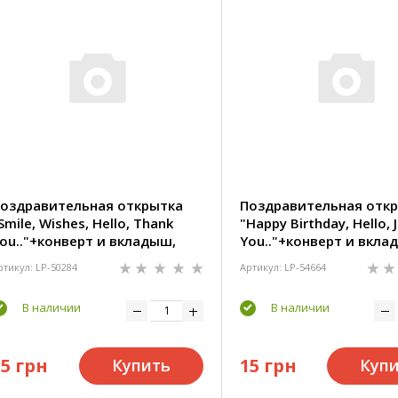
оздравительная открытка
Поздравительная отк
Smile, Wishes, Hello, Thank
"Happy Birthday, Hello, 
ou.."+конверт и вкладыш,
You.."+конверт и вкла
2,5х8,5 см
13х9 см
ртикул: LP-50284
Артикул: LP-54664
В наличии
В наличии
15 грн
15 грн
Купить
Куп