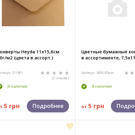
онверты Heyda 11х15,6см
Цветные бумажные ко
0г/м2 (цвета в ассорт.)
в ассортименте, 7,5х1
ртикул: 211481
Артикул: 5000-85xxx
(2 отзыва )
В наличии
В наличии
5 грн
5 грн
Подробнее
Подро
т
от