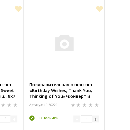
рытка
Поздравительная открытка
, Sweet
«Birthday Wishes, Thank You,
ыш, 9х7
Thinking of You»+конверт и
вкладыш, 9х7 см
Артикул: LP-50222
В наличии