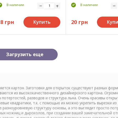
В наличии
В наличии
18 грн
20 грн
Купить
Куп
Загрузить еще
яется картон. Заготовки для открыток существуют разных форм
ливаются из высококачественного дизайнерского картона. Огром
а потертостей, разводов и структура льна. Очень красивы откры
вые квадратики, т.к. с помощью их можно укрепить вырезки из
 разноуровневую структуру основы, а это выглядит просто потр
урных ножниц и дыроколов, при создании вашей замечательной о
льзовать дырокол, который делает фигурки в виде сердечек, то 