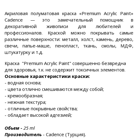
Акриловая полуматовая краска «Premium Acrylic Paint»
Cadence
—
это
замечательный помощник в
декоративной живописи
для любителей и
профессионалов.
Краской можно покрывать самые
различные поверхности: металл, холст, камень,
дерево,
свечи, папье-маше, пенопласт, ткань, смолы, МДФ,
штукатурку и т.д.
Краска "Premium Acrylic Paint" совершенно безвредна
для здоровья, т.к. не содержит токсичных элементов.
Основные характеристики краски:
- водная основа;
- цвета отлично смешиваются между собой;
- кремообразная;
- нежная текстура;
- отличные покрывные свойства;
- обладает высокой адгезией
;
Обьем
-
25 ml
Производитель
- Cadence (Турция)
.