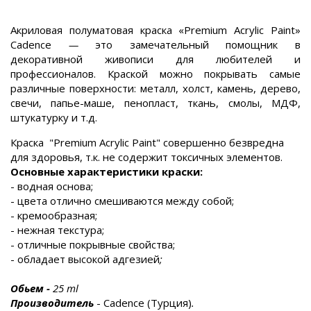
Акриловая полуматовая краска «Premium Acrylic Paint»
Cadence
—
это
замечательный помощник в
декоративной живописи
для любителей и
профессионалов.
Краской можно покрывать самые
различные поверхности: металл, холст, камень,
дерево,
свечи, папье-маше, пенопласт, ткань, смолы, МДФ,
штукатурку и т.д.
Краска "Premium Acrylic Paint" совершенно безвредна
для здоровья, т.к. не содержит токсичных элементов.
Основные характеристики краски:
- водная основа;
- цвета отлично смешиваются между собой;
- кремообразная;
- нежная текстура;
- отличные покрывные свойства;
- обладает высокой адгезией
;
Обьем
-
25 ml
Производитель
- Cadence (Турция)
.