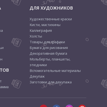
А
ДЛЯ ХУДОЖНИКОВ
Художественные краски
Кисти, мастихины
ка
Каллиграфия
Холсты
Товары для графики
ьи
Бумага для рисования
Декоративная бумага
ен
Мольберты, планшеты,
этюдники
ТОВ
Вспомогательные материалы
Декупаж
т
Заготовки для декупажа
рамма