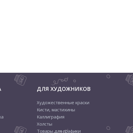
А
ДЛЯ ХУДОЖНИКОВ
Художественные краски
Кисти, мастихины
ка
Каллиграфия
Холсты
Товары для графики