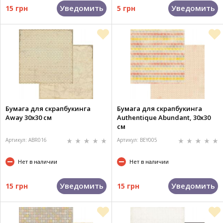
Уведомить
Уведомить
15 грн
5 грн
Бумага для скрапбукинга
Бумага для скрапбукинга
Away 30х30 см
Authentique Abundant, 30х30
см
Артикул: ABR016
Артикул: BEY005
Нет в наличии
Нет в наличии
Уведомить
Уведомить
15 грн
15 грн