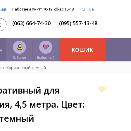
Київ
Работаем пн-пт 10-19, сб-вс 10-18
Ru
Ua
(063) 664-74-30
(095) 557-13-48
КОШИК
и
Кабинет
Выбрано 0
вет: Коричневый темный
ративный для
я, 4,5 метра. Цвет:
 темный