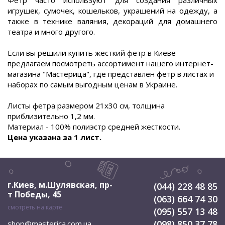
Фетр часто используют для создания различных
игрушек, сумочек, кошельков, украшений на одежду, а
также в технике валяния, декораций для домашнего
театра и много другого.
Если вы решили купить жесткий фетр в Киеве
предлагаем посмотреть ассортимент нашего интернет-
магазина "Мастерица", где представлен фетр в листах и
наборах по самым выгодным ценам в Украине.
Листы фетра размером 21х30 см, толщина
приблизительно 1,2 мм.
Материал - 100% полиэстр средней жесткости.
Цена указана за 1 лист.
г.Киев, м.Шулявская
,
пр-
(044) 228 48 85
т Победы, 45
(063) 664 74 30
смотреть на карте
(095) 557 13 48
(098) 850 37 78
shop@masterica.com.ua