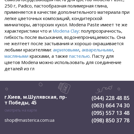
250 г, Padico, пастообразная полимерная глина,
применяется в качестве дополнительного материала при
лепке цветочных композиций, кондитерской
миниатюры, авторских кукол. Modena Paste имеет те же
характеристики что и
Modena Clay
: полупрозрачность,
гибкость после высыхания, водонепроницаемость. Она
не желтеет после застывания и хорошо окрашивается
любыми красителями:
акриловыми
,
акварельными
,
масляными
красками, а также
пастелью
. Пасту для
цветов Modena можно использовать для соединение
деталей из гл
г.Киев, м.Шулявская
,
пр-
(044) 228 48 85
т Победы, 45
(063) 664 74 30
смотреть на карте
(095) 557 13 48
(098) 850 37 78
shop@masterica.com.ua