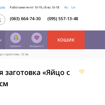
Київ
Работаем пн-пт 10-19, сб-вс 10-18
Ru
Ua
(063) 664-74-30
(095) 557-13-48
КОШИК
и
Кабинет
Выбрано 0
 с крестом», 12 см
 заготовка «Яйцо с
 см