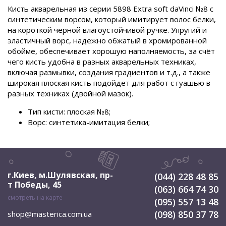
Кисть акварельная из серии 5898 Extra soft daVinci №8 с
синтетическим ворсом, который имитирует волос белки,
на короткой черной влагоустойчивой ручке. Упругий и
эластичный ворс, надежно обжатый в хромированной
обойме, обеспечивает хорошую наполняемость, за счёт
чего кисть удобна в разных акварельных техниках,
включая размывки, создания градиентов и т.д., а также
широкая плоская кисть подойдет для работ с гуашью в
разных техниках (двойной мазок).
Тип кисти: плоская №8;
Ворс: синтетика-имитация белки;
г.Киев, м.Шулявская
,
пр-
(044) 228 48 85
т Победы, 45
(063) 664 74 30
смотреть на карте
(095) 557 13 48
(098) 850 37 78
shop@masterica.com.ua