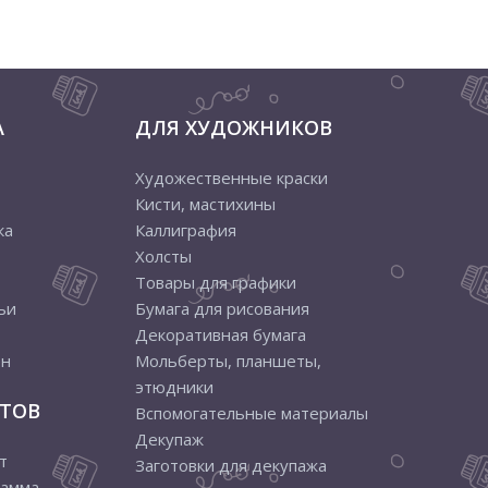
А
ДЛЯ ХУДОЖНИКОВ
Художественные краски
Кисти, мастихины
ка
Каллиграфия
Холсты
Товары для графики
ьи
Бумага для рисования
Декоративная бумага
ен
Мольберты, планшеты,
этюдники
ТОВ
Вспомогательные материалы
Декупаж
т
Заготовки для декупажа
рамма