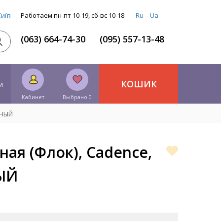
Київ
Работаем пн-пт 10-19, сб-вс 10-18
Ru
Ua
(063) 664-74-30
(095) 557-13-48
КОШИК
и
Кабинет
Выбрано 0
РНЫЙ
ная (Флок), Cadence,
НЫЙ