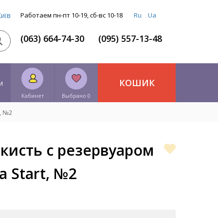
Київ
Работаем пн-пт 10-19, сб-вс 10-18
Ru
Ua
(063) 664-74-30
(095) 557-13-48
КОШИК
и
Кабинет
Выбрано 0
, №2
кисть с резервуаром
a Start, №2