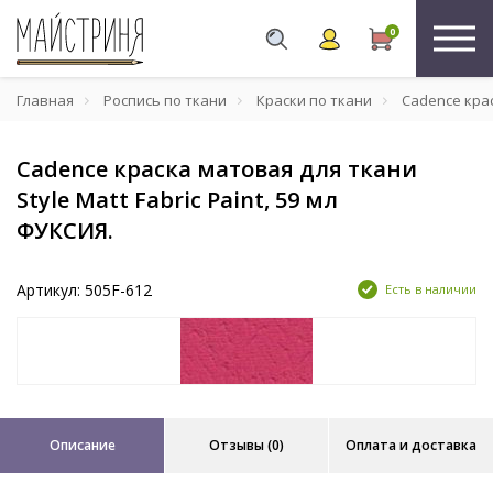
0
Главная
Роспись по ткани
Краски по ткани
Cadence краск
Cadence краска матовая для ткани
Style Matt Fabric Paint, 59 мл
ФУКСИЯ.
Артикул: 505F-612
Есть в наличии
Описание
Отзывы (0)
Оплата и доставка