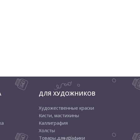
А
ДЛЯ ХУДОЖНИКОВ
Художественные краски
Кисти, мастихины
ка
Каллиграфия
Холсты
Товары для графики