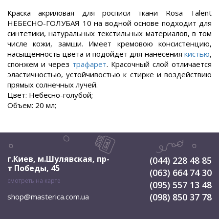
Краска акриловая для росписи ткани Rosa Talent
НЕБЕСНО-ГОЛУБАЯ 10 на водной основе подходит для
синтетики, натуральных текстильных материалов, в том
числе кожи, замши. Имеет кремовою консистенцию,
насыщенность цвета и подойдет для нанесения
кистью
,
спонжем и через
трафарет
. Красочный слой отличается
эластичностью, устойчивостью к стирке и воздействию
прямых солнечных лучей.
Цвет: Небесно-голубой;
Объем: 20 мл;
г.Киев, м.Шулявская
,
пр-
(044) 228 48 85
т Победы, 45
(063) 664 74 30
смотреть на карте
(095) 557 13 48
(098) 850 37 78
shop@masterica.com.ua