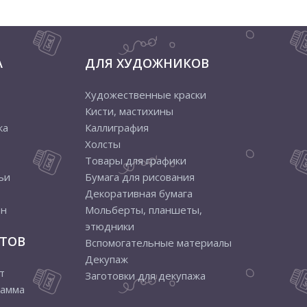
А
ДЛЯ ХУДОЖНИКОВ
Художественные краски
Кисти, мастихины
ка
Каллиграфия
Холсты
Товары для графики
ьи
Бумага для рисования
Декоративная бумага
ен
Мольберты, планшеты,
этюдники
ТОВ
Вспомогательные материалы
Декупаж
т
Заготовки для декупажа
рамма