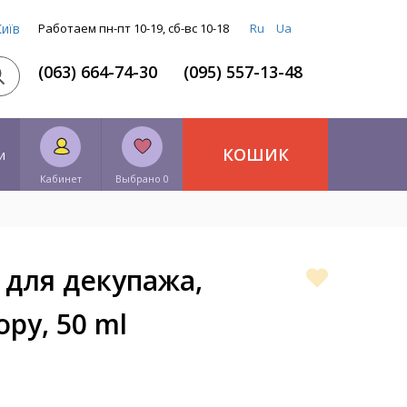
Київ
Работаем пн-пт 10-19, сб-вс 10-18
Ru
Ua
(063) 664-74-30
(095) 557-13-48
КОШИК
и
Кабинет
Выбрано 0
 для декупажа,
ру, 50 ml