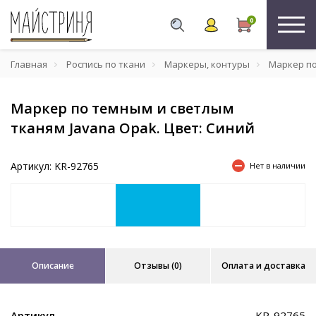
0
Главная
Роспись по ткани
Маркеры, контуры
Маркер по
Маркер по темным и светлым
тканям Javana Opak. Цвет: Синий
Артикул: KR-92765
Нет в наличии
Описание
Отзывы (0)
Оплата и доставка
Артикул
KR-92765