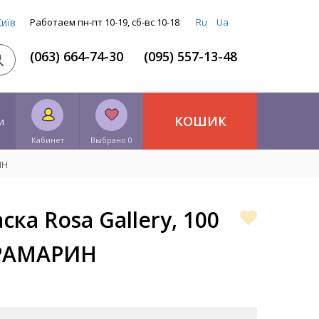
Київ
Работаем пн-пт 10-19, сб-вс 10-18
Ru
Ua
(063) 664-74-30
(095) 557-13-48
КОШИК
и
Кабинет
Выбрано 0
ИН
ка Rosa Gallery, 100
ТРАМАРИН