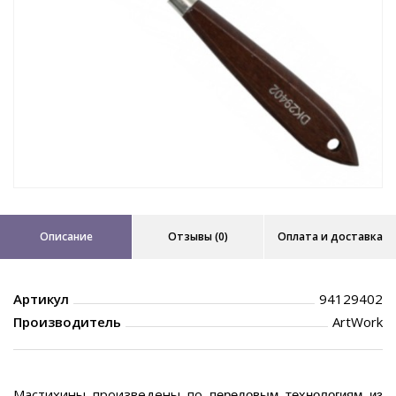
Описание
Отзывы (0)
Оплата и доставка
Артикул
94129402
Производитель
ArtWork
Мастихины произведены по
передовым технологиям из