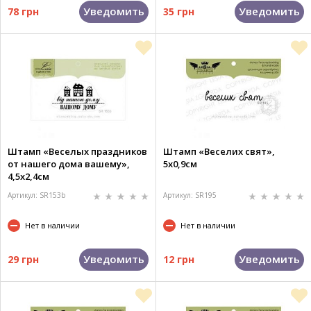
Уведомить
Уведомить
78 грн
35 грн
Штамп «Веселых праздников
Штамп «Веселих свят»,
от нашего дома вашему»,
5х0,9см
4,5х2,4см
Артикул: SR153b
Артикул: SR195
Нет в наличии
Нет в наличии
Уведомить
Уведомить
29 грн
12 грн