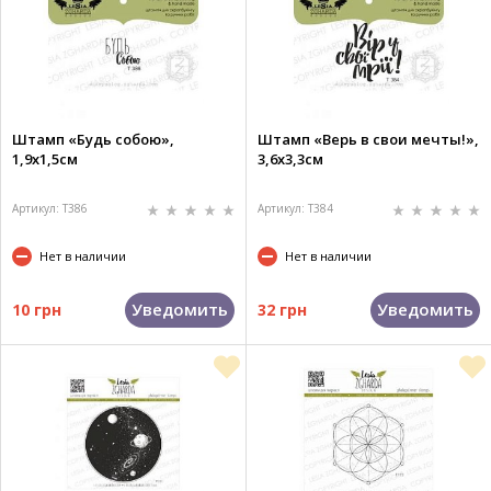
Штамп «Будь собою»,
Штамп «Верь в свои мечты!»,
1,9х1,5см
3,6х3,3см
Артикул: T386
Артикул: T384
Нет в наличии
Нет в наличии
Уведомить
Уведомить
10 грн
32 грн