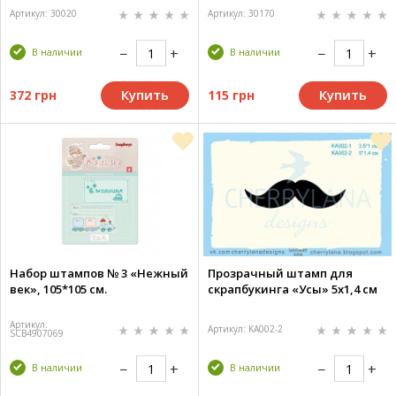
Артикул: 30020
Артикул: 30170
В наличии
В наличии
Купить
Купить
372 грн
115 грн
Набор штампов № 3 «Нежный
Прозрачный штамп для
век», 105*105 см.
скрапбукинга «Усы» 5х1,4 см
Артикул:
Артикул: KA002-2
SCB4907069
В наличии
В наличии