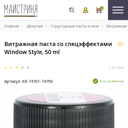
0
Главная
Декупаж
Структурные пасты и гели
Витражная п
Витражная паста со спецэффектами
Window Style, 50 ml
1 отзыв
Артикул: KR-74701-74790
Есть в наличии