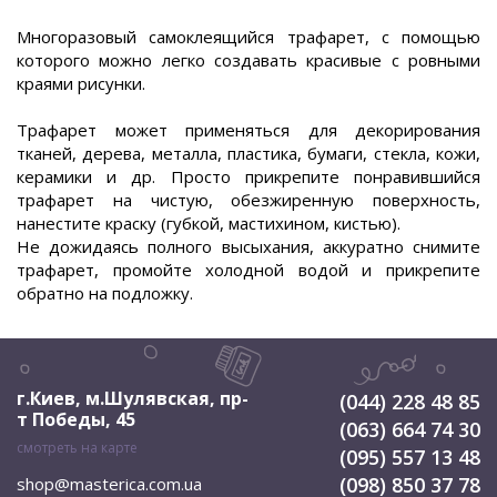
Многоразовый самоклеящийся трафарет, с помощью
которого можно легко создавать красивые с ровными
краями рисунки.
Трафарет может применяться для декорирования
тканей, дерева, металла, пластика, бумаги, стекла, кожи,
керамики и др. Просто прикрепите понравившийся
трафарет на чистую, обезжиренную поверхность,
нанестите краску (губкой, мастихином, кистью).
Не дожидаясь полного высыхания, аккуратно снимите
трафарет, промойте холодной водой и прикрепите
обратно на подложку.
г.Киев, м.Шулявская
,
пр-
(044) 228 48 85
т Победы, 45
(063) 664 74 30
смотреть на карте
(095) 557 13 48
(098) 850 37 78
shop@masterica.com.ua