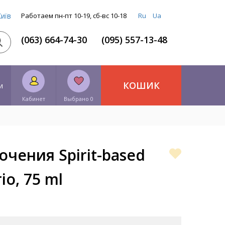
Київ
Работаем пн-пт 10-19, сб-вс 10-18
Ru
Ua
(063) 664-74-30
(095) 557-13-48
КОШИК
и
Кабинет
Выбрано 0
очения Spirit-based
io, 75 ml