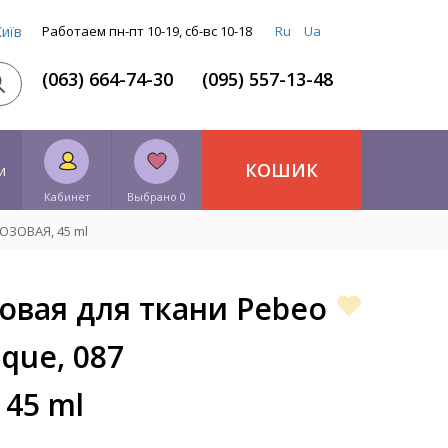
Київ
Работаем пн-пт 10-19, сб-вс 10-18
Ru
Ua
(063) 664-74-30
(095) 557-13-48
КОШИК
и
Кабинет
Выбрано 0
ЮЗОВАЯ, 45 ml
овая для ткани Pebeo
que, 087
45 ml