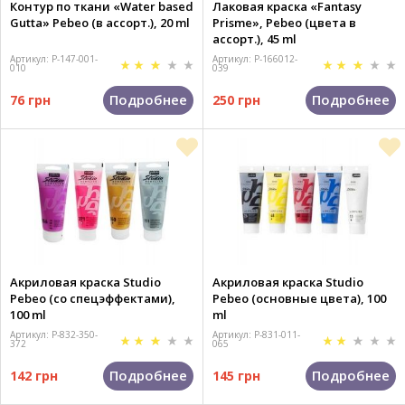
Контур по ткани «Water based
Лаковая краска «Fantasy
Gutta» Pebeo (в ассорт.), 20 ml
Prisme», Pebeo (цвета в
ассорт.), 45 ml
Артикул: P-147-001-
Артикул: P-166012-
010
039
Подробнее
Подробнее
76 грн
250 грн
Акриловая краска Studio
Акриловая краска Studio
Pebeo (со спецэффектами),
Pebeo (основные цвета), 100
100 ml
ml
Артикул: P-832-350-
Артикул: P-831-011-
372
065
Подробнее
Подробнее
142 грн
145 грн