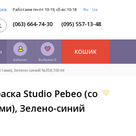
Київ
Работаем пн-пт 10-19, сб-вс 10-18
Ru
Ua
(063) 664-74-30
(095) 557-13-48
КОШИК
и
Кабинет
Выбрано 0
ктами), Зелено-синий №358,100 ml
аска Studio Pebeo (со
ми), Зелено-синий