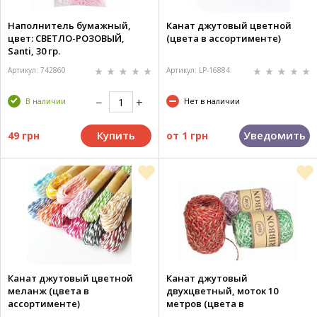
Наполнитель бумажный,
Канат джутовый цветной
цвет: СВЕТЛО-РОЗОВЫЙ,
(цвета в ассортименте)
Santi, 30 гр.
Артикул: 742860
Артикул: LP-16884
В наличии
Нет в наличии
Купить
Уведомить
49 грн
от
1 грн
Канат джутовый цветной
Канат джутовый
меланж (цвета в
двухцветный, моток 10
ассортименте)
метров (цвета в
ассортименте)