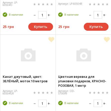
Артикул: LP-
Артикул: LP-60504R
60504O
В наличии
В наличии
Купить
Купить
25 грн
25 грн
Канат джутовый, цвет:
Цветная веревка для
ЗЕЛЁНЫЙ, моток 10 метров
упаковки подарков, КРАСНО-
РОЗОВАЯ, 1 метр
Артикул: LP-
Артикул: OD-
60504GR
570099
В наличии
В наличии