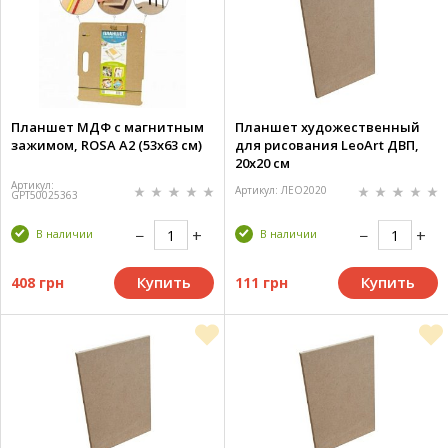
Планшет МДФ с магнитным
Планшет художественный
зажимом, ROSA А2 (53x63 см)
для рисования LeoArt ДВП,
20х20 см
Артикул:
Артикул: ЛЕО2020
GPT50025363
В наличии
В наличии
Купить
Купить
408 грн
111 грн