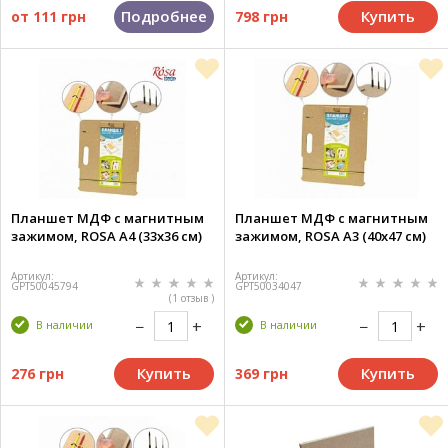
Подробнее
Купить
от
111 грн
798 грн
Планшет МДФ с магнитным
Планшет МДФ с магнитным
зажимом, ROSA А4 (33x36 см)
зажимом, ROSA А3 (40x47 см)
Артикул:
Артикул:
GPТ50045794
GPТ50034047
(1 отзыв )
В наличии
В наличии
Купить
Купить
276 грн
369 грн