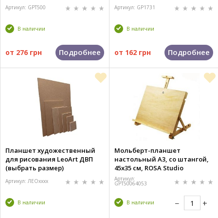
Артикул: GPT500
Артикул: GP1731
В наличии
В наличии
Подробнее
Подробнее
от
276 грн
от
162 грн
Планшет художественный
Мольберт-планшет
для рисования LeoArt ДВП
настольный А3, со штангой,
(выбрать размер)
45х35 см, ROSA Studio
Артикул:
Артикул: ЛЕОxxxx
GPТ50064053
В наличии
В наличии