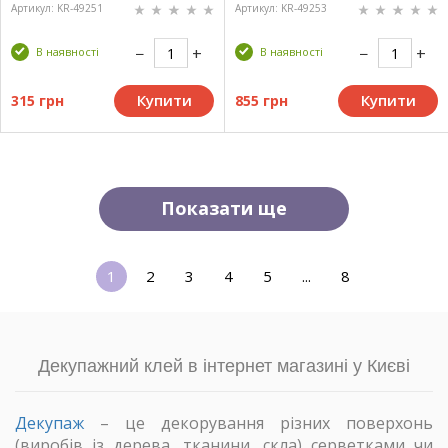
Артикул: KR-49251
Артикул: KR-49253
В наявності
В наявності
Купити
Купити
315 грн
855 грн
Показати ще
1
2
3
4
5
...
8
Декупажний клей в інтернет магазині у Києві
Декупаж
– це декорування різних поверхонь
(виробів із дерева, тканини, скла) серветками чи