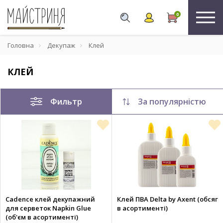
0
Головна
Декупаж
Клей
КЛЕЙ
Фильтр
За популярністю
Cadence клей декупажний
Клей ПВА Delta by Axent (обсяг
для серветок Napkin Glue
в асортименті)
(об'єм в асортименті)