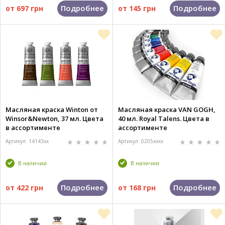
Подробнее
Подробнее
от
697 грн
от
145 грн
Масляная краска Winton от
Масляная краска VAN GOGH,
Winsor&Newton, 37 мл. Цвета
40 мл. Royal Talens. Цвета в
в ассортименте
ассортименте
Артикул: 14143xx
Артикул: 0205xxxx
В наличии
В наличии
Подробнее
Подробнее
от
422 грн
от
168 грн