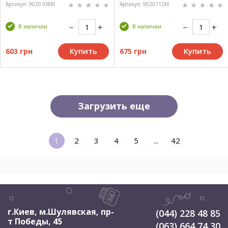
Артикул: 9020108M
Артикул: 9020112M
В наличии
В наличии
Купить
Купить
603 грн
675 грн
Загрузить еще
1
2
3
4
5
...
42
г.Киев, м.Шулявская
,
пр-
(044) 228 48 85
т Победы, 45
(063) 664 74 30