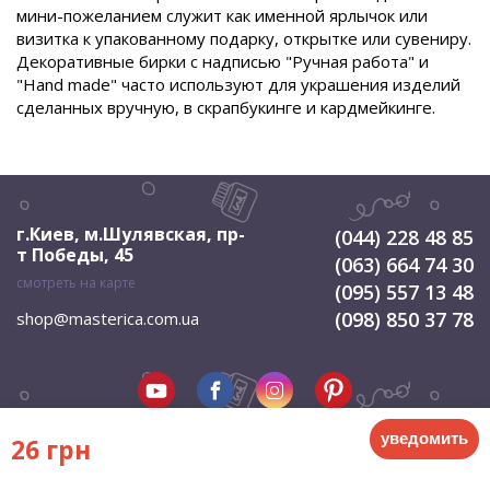
мини-пожеланием служит как именной ярлычок или
визитка к упакованному подарку, открытке или сувениру.
Декоративные бирки с надписью "Ручная работа" и
"Hand made" часто используют для украшения изделий
сделанных вручную, в скрапбукинге и кардмейкинге.
г.Киев, м.Шулявская
,
пр-
(044) 228 48 85
т Победы, 45
(063) 664 74 30
смотреть на карте
(095) 557 13 48
(098) 850 37 78
shop@masterica.com.ua
уведомить
26 грн
© 2026 Мастерица. Все права защищены