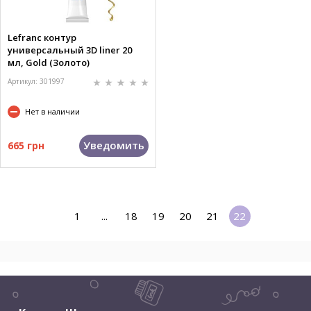
Lefranc контур
универсальный 3D liner 20
мл, Gold (Золото)
Артикул: 301997
Нет в наличии
Уведомить
665 грн
1
...
18
19
20
21
22