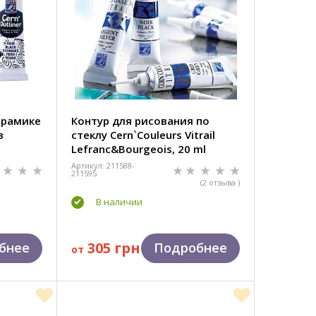
ерамике
Контур для рисования по
в
стеклу Cern`Couleurs Vitrail
Lefranс&Bourgeois, 20 ml
Артикул: 211588-
211595
(2 отзыва )
В наличии
305 грн
бнее
Подробнее
от