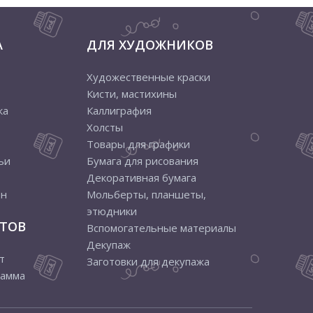
А
ДЛЯ ХУДОЖНИКОВ
Художественные краски
Кисти, мастихины
ка
Каллиграфия
Холсты
Товары для графики
ьи
Бумага для рисования
Декоративная бумага
ен
Мольберты, планшеты,
этюдники
ТОВ
Вспомогательные материалы
Декупаж
т
Заготовки для декупажа
рамма