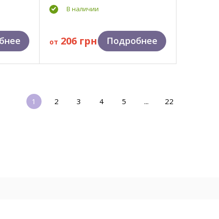
В наличии
206 грн
бнее
Подробнее
от
1
2
3
4
5
...
22