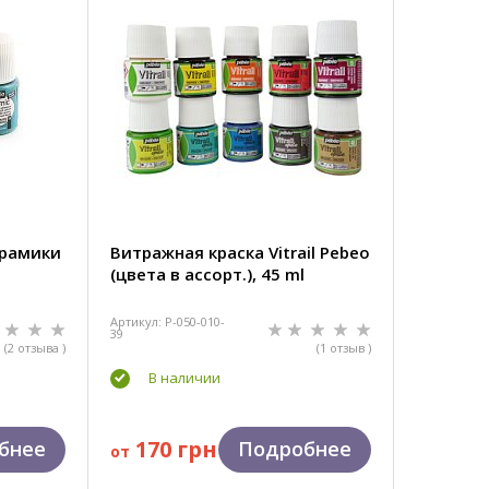
ерамики
Витражная краска Vitrail Pebeo
(цвета в ассорт.), 45 ml
Артикул: P-050-010-
39
(2 отзыва )
(1 отзыв )
В наличии
170 грн
бнее
Подробнее
от