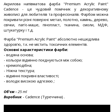
Акрилова напівматова фарба "Premium Acrylic Paint"
Cadence
-
це
чудовий помічник у декоративному
живописі
для любителів та професіоналів.
Фарбом можна
покривати різні поверхні: метал, полотно, камінь,
дерево,
свічки, пап'є-маше, пінопласт, тканина, смоли, МДФ,
штукатурку і т.д.
Фарба "Premium Acrylic Paint" абсолютно нешкідлива
здоров'ю, т.к. не містить токсичних елементів.
Основні характеристики фарби:
- водяна основа;
- кольори відмінно поєднуються між собою;
- кремоподібна;
- Ніжна текстура;
- відмінні покривні властивості;
- володіє високою адгезією
;
Об'єм
-
25 ml
Виробник
- Cadence (Туреччина)
.