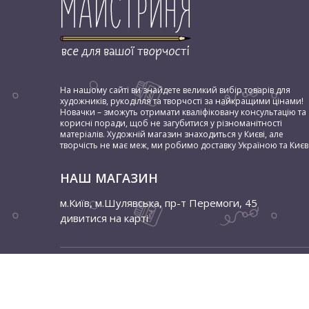
На нашому сайті ви знайдете великий вибір товарів для
художників, рукоділля та творчості за найкращими цінами!
Новачки – зможуть отримати кваліфіковану консультацію та
корисні поради, щоб не загубитися у різноманітності
матеріалів. Художній магазин знаходиться у Києві, але
творчість не має меж, ми робимо доставку Україною та Києв
НАШ МАГАЗИН
м.Київ, м.Шулявська
,
пр-т Перемоги, 45
дивитися на карті
© 2026 Мастерица. Всі права захищені
Розробка сайту - WebPage