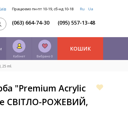
Київ
Працюємо пн-пт 10-19, сб-нд 10-18
Ru
Ua
(063) 664-74-30
(095) 557-13-48
КОШИК
и
Кабінет
Вибрано 0
 25 ml.
ба "Premium Acrylic
nce СВІТЛО-РОЖЕВИЙ,