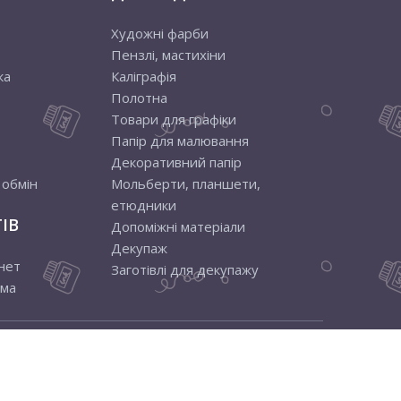
Художні фарби
Пензлі, мастихіни
ка
Каліграфія
Полотна
Товари для графіки
Папір для малювання
Декоративний папір
 обмін
Мольберти, планшети,
етюдники
ІВ
Допоміжні матеріали
Декупаж
нет
Заготівлі для декупажу
ама