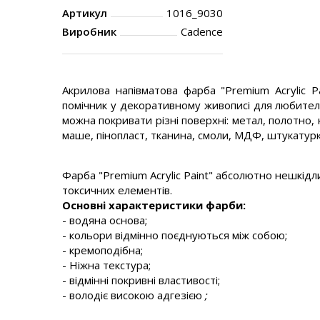
Артикул
1016_9030
Виробник
Cadence
Акрилова напівматова фарба "Premium Acrylic P
помічник у декоративному живописі
для любителі
можна покривати різні поверхні: метал, полотно, 
маше, пінопласт, тканина, смоли, МДФ, штукатурку
Фарба "Premium Acrylic Paint" абсолютно нешкідли
токсичних елементів.
Основні характеристики фарби:
- водяна основа;
- кольори відмінно поєднуються між собою;
- кремоподібна;
- Ніжна текстура;
- відмінні покривні властивості;
- володіє високою адгезією
;