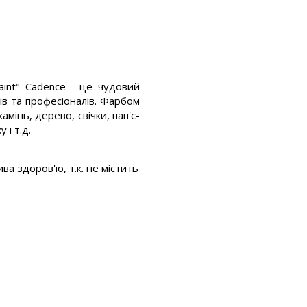
aint" Cadence
-
це
чудовий
в та професіоналів.
Фарбом
камінь,
дерево, свічки, пап'є-
 і т.д.
ва здоров'ю, т.к. не містить