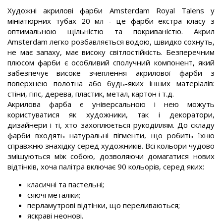
Художні акрилові фарби Amsterdam Royal Talens у
мініатюрних тубах 20 мл - це фарби екстра класу з
оптимальною щільністю та покриваністю. Акрил
Amsterdam легко розбавляється водою, швидко сохнуть,
не має запаху, має високу світлостійкість. Безперечним
плюсом фарби є особливий сполучний компонент, який
забезпечує високе зчеплення акрилової фарби з
поверхнею полотна або будь-яких інших матеріалів:
стіни, гіпс, дерева, пластик, метал, картон і т.д.
Акрилова фарба є універсальною і нею можуть
користуватися як художники, так і декоратори,
дизайнери і ті, хто захоплюється рукоділлям. До складу
фарби входять натуральні пігменти, що робить їхню
справжню знахідку серед художників. Всі кольори чудово
змішуються між собою, дозволяючи домагатися нових
відтінків, хоча палітра включає 90 кольорів, серед яких:
класичні та пастельні;
сяючі металіки;
перламутрові відтінки, що переливаються;
яскраві неонові.