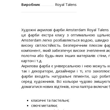
Виробник
Royal Talens
Художні акрилові фарби Amsterdam Royal Talens 
це фарби екстра класу з оптимальною щільніс
Amsterdam легко розбавляється водою, швидко с
високу світлостійкість. Безперечним плюсом ф
компонент, який забезпечує високе зчеплення а
полотна або будь-яких інших матеріалів: стіни, г
картон і т.д.
Акрилова фарба є універсальною і нею можуть к
так і декоратори, дизайнери і ті, хто захоплює
фарби входять натуральні пігменти, що роби
серед художників. Всі кольори чудово змішуют
домагатися нових відтінків, хоча палітра включає 
класичні та пастельні;
сяючі металіки;