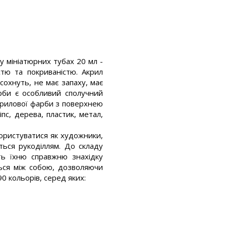
у мініатюрних тубах 20 мл -
тю та покриваністю. Акрил
охнуть, не має запаху, має
арби є особливий сполучний
крилової фарби з поверхнею
іпс, дерева, пластик, метал,
ористуватися як художники,
ться рукоділлям. До складу
ть їхню справжню знахідку
ься між собою, дозволяючи
90 кольорів, серед яких: