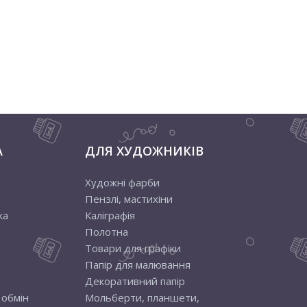
А
ДЛЯ ХУДОЖНИКІВ
Художні фарби
Пензлі, мастихіни
ка
Каліграфія
Полотна
Товари для графіки
Папір для малювання
Декоративний папір
 обмін
Мольберти, планшети,