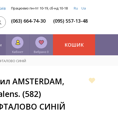
Київ
Працюємо пн-пт 10-19, сб-нд 10-18
Ru
Ua
(063) 664-74-30
(095) 557-13-48
КОШИК
и
Кабінет
Вибрано 0
Ь ФТАЛОВО СИНІЙ
рил AMSTERDAM,
lens. (582)
ФТАЛОВО СИНІЙ