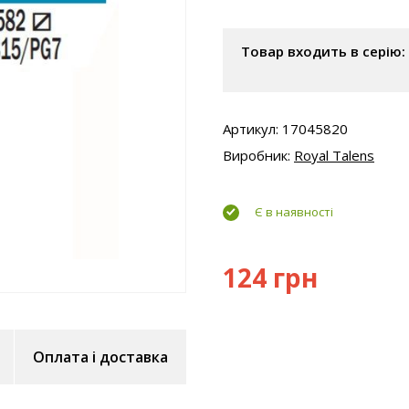
Товар входить в серію:
Артикул: 17045820
Виробник:
Royal Talens
Є в наявності
124 грн
Оплата і доставка