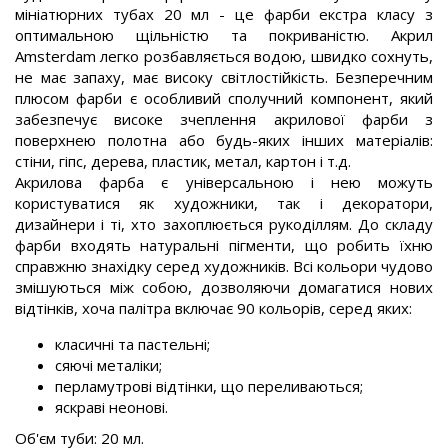
мініатюрних тубах 20 мл - це фарби екстра класу з
оптимальною щільністю та покриваністю. Акрил
Amsterdam легко розбавляється водою, швидко сохнуть,
не має запаху, має високу світлостійкість. Безперечним
плюсом фарби є особливий сполучний компонент, який
забезпечує високе зчеплення акрилової фарби з
поверхнею полотна або будь-яких інших матеріалів:
стіни, гіпс, дерева, пластик, метал, картон і т.д.
Акрилова фарба є універсальною і нею можуть
користуватися як художники, так і декоратори,
дизайнери і ті, хто захоплюється рукоділлям. До складу
фарби входять натуральні пігменти, що робить їхню
справжню знахідку серед художників. Всі кольори чудово
змішуються між собою, дозволяючи домагатися нових
відтінків, хоча палітра включає 90 кольорів, серед яких:
класичні та пастельні;
сяючі металіки;
перламутрові відтінки, що переливаються;
яскраві неонові.
Об'єм туби: 20 мл.