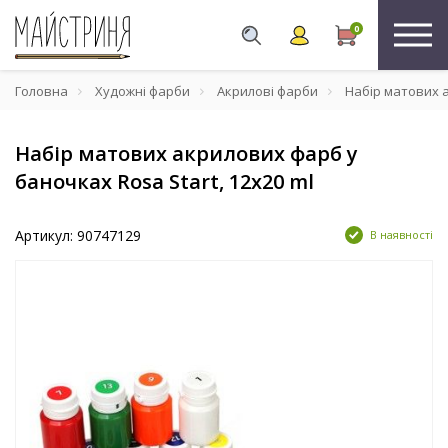
0
Головна
Художні фарби
Акрилові фарби
Набір матових а
Набір матових акрилових фарб у
баночках Rosa Start, 12x20 ml
Артикул: 90747129
В наявності