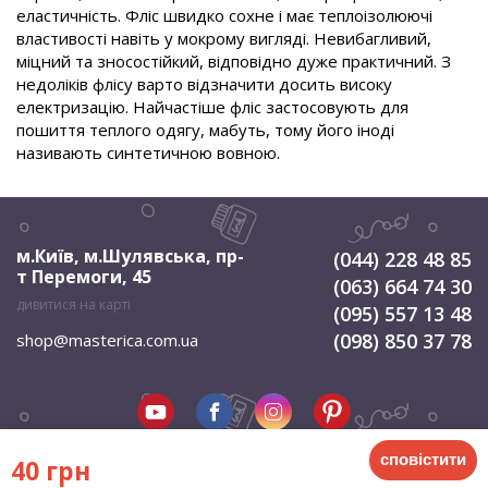
еластичність. Фліс швидко сохне і має теплоізолюючі
властивості навіть у мокрому вигляді. Невибагливий,
міцний та зносостійкий, відповідно дуже практичний. З
недоліків флісу варто відзначити досить високу
електризацію. Найчастіше фліс застосовують для
пошиття теплого одягу, мабуть, тому його іноді
називають синтетичною вовною.
м.Київ, м.Шулявська
,
пр-
(044) 228 48 85
т Перемоги, 45
(063) 664 74 30
дивитися на карті
(095) 557 13 48
(098) 850 37 78
shop@masterica.com.ua
сповістити
40 грн
© 2026 Мастерица. Всі права захищені