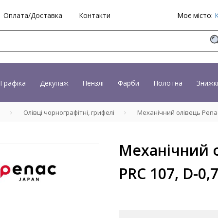
Оплата/Доставка
Контакти
Моє місто:
Графіка
Декупаж
Пензлі
Фарби
Полотна
Знижк
і
Олівці чорнографітні, грифелі
Механічний олівець Penac P
Механічний о
PRC 107, D-0