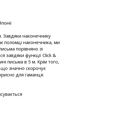
Японії
я. Завдяки наконечнику
гає поломці наконечника, ми
исьма порівняно зі
я завдяки функції Click &
ні письма в 5 м. Крім того,
 що значно скорочує
корисно для гаманця.
исувається