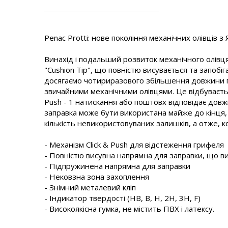
Penac Protti: нове покоління механічних олівців з 
Винахід і подальший розвиток механічного олівц
"Cushion Tip", що повністю висувається та запобі
досягаємо чотириразового збільшення довжини п
звичайними механічними олівцями. Це відбуваєтьс
Push - 1 натискання або поштовх відповідає довжи
заправка може бути використана майже до кінця,
кількість невикористовуваних залишків, а отже, 
- Механізм Click & Push для відстеження грифеля
- Повністю висувна напрямна для заправки, що в
- Підпружинена напрямна для заправки
- Нековзна зона захоплення
- Знімний металевий кліп
- Індикатор твердості (HB, B, H, 2H, 3H, F)
- Високоякісна гумка, не містить ПВХ і латексу.