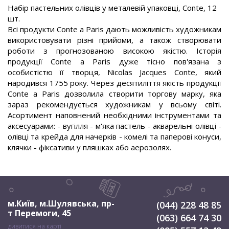
Набір пастельних олівців у металевій упаковці, Conte, 12
шт.
Всі продукти Conte a Paris дають можливість художникам
використовувати різні прийоми, а також створювати
роботи з прогнозованою високою якістю. Історія
продукції Conte a Paris дуже тісно пов'язана з
особистістю її творця, Nicolas Jacques Conte, який
народився 1755 року. Через десятиліття якість продукції
Conte a Paris дозволила створити торгову марку, яка
зараз рекомендується художникам у всьому світі.
Асортимент наповнений необхідними інструментами та
аксесуарами: - вугілля - м'яка пастель - акварельні олівці -
олівці та крейда для начерків - комелі та паперові конуси,
клячки - фіксативи у пляшках або аерозолях.
м.Київ, м.Шулявська
,
пр-
(044) 228 48 85
т Перемоги, 45
(063) 664 74 30
дивитися на карті