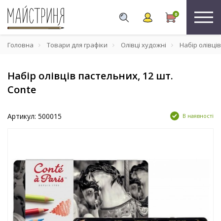
0
Головна
Товари для графіки
Олівці художні
Набір олівців
Набір олівців пастельних, 12 шт.
Conte
Артикул: 500015
В наявності