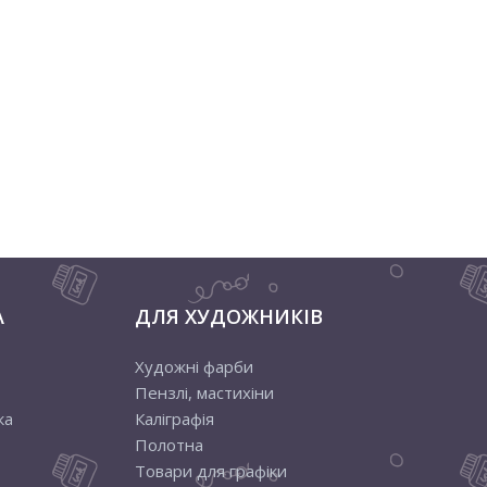
А
ДЛЯ ХУДОЖНИКІВ
Художні фарби
Пензлі, мастихіни
ка
Каліграфія
Полотна
Товари для графіки