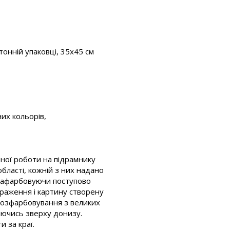
тонній упаковці, 35x45 см
их кольорів,
ної роботи на підрамнику
бласті, кожній з них надано
 Зафарбовуючи поступово
браження і картину створену
розфарбовування з великих
ючись зверху донизу.
 за краї.