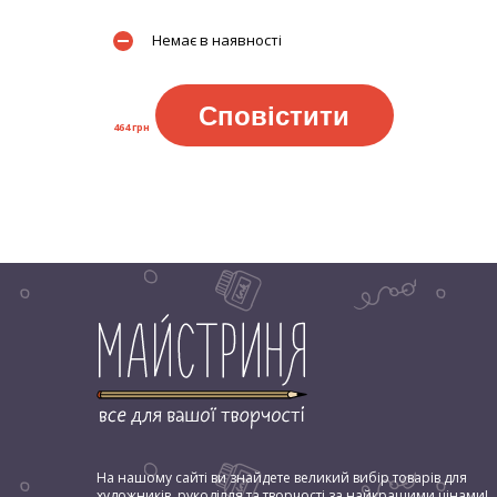
Немає в наявності
Сповістити
464 грн
На нашому сайті ви знайдете великий вибір товарів для
художників, рукоділля та творчості за найкращими цінами!