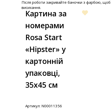
Після роботи закривайте баночки з фарбою, щоб
висихання.
Картина за
номерами
Rosa Start
«Hipster» у
картонній
упаковці,
35x45 см
Артикул: N00011356