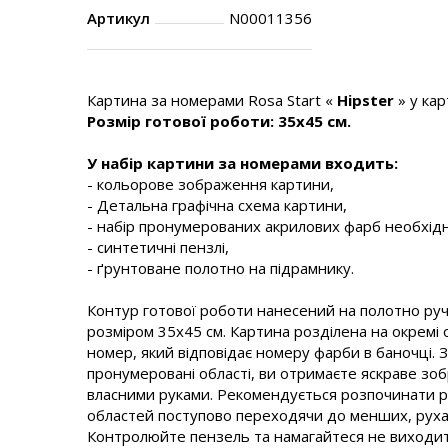
Артикул
N00011356
Картина за номерами Rosa Start «
Hipster
» у кар
Розмір готової роботи: 35х45 см.
У набір картини за номерами входить:
- кольорове зображення картини,
- Детальна графічна схема картини,
- набір пронумерованих акрилових фарб необхідн
- синтетичні пензлі,
- ґрунтоване полотно на підрамнику.
Контур готової роботи нанесений на полотно руч
розміром 35х45 см. Картина розділена на окремі о
номер, який відповідає номеру фарби в баночці.
пронумеровані області, ви отримаєте яскраве зо
власними руками. Рекомендується розпочинати 
областей поступово переходячи до менших, руха
Контролюйте пензель та намагайтеся не виходити